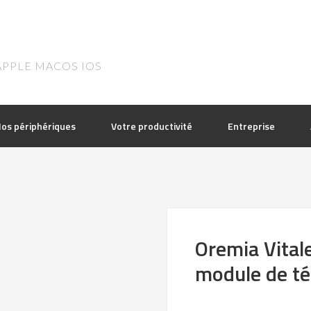
APPLE MACOS IOS
os périphériques
Votre productivité
Entreprise
Oremia Vital
module de té