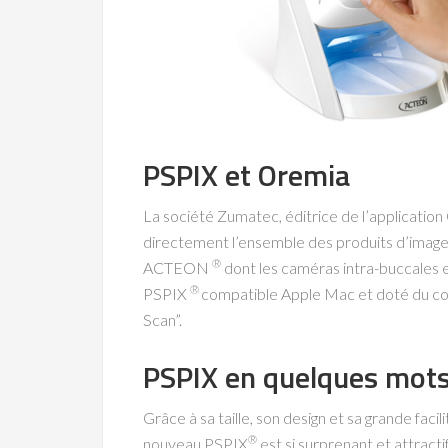
PSPIX et Oremia
La société Zumatec, éditrice de l’application
directement l’ensemble des produits d’ima
®
ACTEON
dont les caméras intra-buccales 
®
PSPIX
compatible Apple Mac et doté du con
Scan”.
PSPIX en quelques mot
Grâce à sa taille, son design et sa grande facilit
®
nouveau PSPIX
est si surprenant et attracti