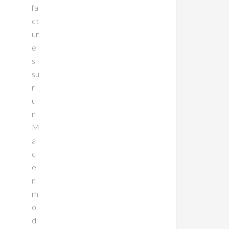
fa
ct
ur
e
s
su
r
u
n
M
a
c
e
n
m
o
d