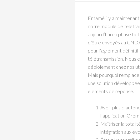
Entamé il y a maintenan
notre module de télétran
aujourd’hui en phase bet
d’être envoyés au CNDA
pour l’agrément définiti
télétransmission. Nous
déploiement chez nos uti
Mais pourquoi remplacer 
une solution développée 
éléments de réponse.
Avoir plus d’auton
l’application Orem
Maîtriser la totali
intégration aux év
Être plus réactif p