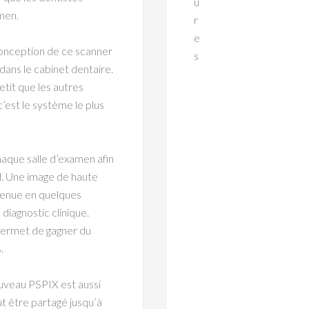
u
men.
r
e
 conception de ce scanner
s
dans le cabinet dentaire.
etit que les autres
’est le système le plus
aque salle d’examen afin
il. Une image de haute
btenue en quelques
diagnostic clinique.
permet de gagner du
.
ouveau PSPIX est aussi
ut être partagé jusqu’à