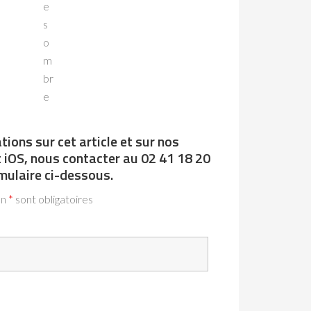
e
s
o
m
br
e
ions sur cet article et sur nos
 iOS, nous contacter au 02 41 18 20
rmulaire ci-dessous.
un
*
sont obligatoires