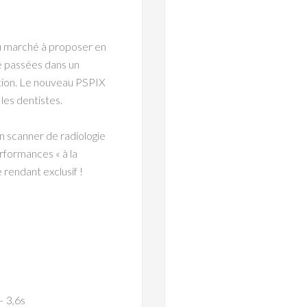
du marché à proposer en
e passées dans un
ction. Le nouveau PSPIX
 les dentistes.
n scanner de radiologie
erformances « à la
 rendant exclusif !
– 3,6s