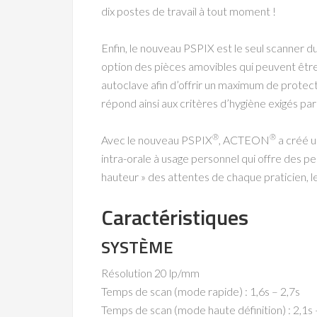
dix postes de travail à tout moment !
Enfin, le nouveau PSPIX est le seul scanner 
option des pièces amovibles qui peuvent êtr
autoclave afin d’offrir un maximum de prote
répond ainsi aux critères d’hygiène exigés par
®
®
Avec le nouveau PSPIX
, ACTEON
a créé u
intra-orale à usage personnel qui offre des p
hauteur » des attentes de chaque praticien, le
Caractéristiques
SYSTÈME
Résolution 20 lp/mm
Temps de scan (mode rapide) : 1,6s – 2,7s
Temps de scan (mode haute définition) : 2,1s 