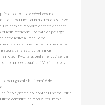
t près de deux ans, le développement de
smission pour les cabinets dentaires arrive
a. Les derniers rapports de tests viennent
 et nous attendons une date de passage
f de notre nouveau module de
 espérons être en mesure de commencer le
lisateurs dans les prochains mois.
le moteur Pyxvital actuellement utilisé, par
par nos propres équipes ? Voici quelques
omie pour garantir la pérennité de
ia
té de l’éco-système pour obtenir une meilleure
olutions continues de macOS et Oremia.
our les améliorations futures