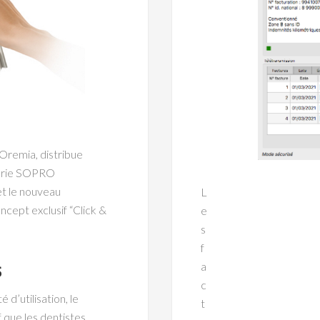
 Oremia, distribue
gerie SOPRO
et le nouveau
L
cept exclusif “Click &
e
s
f
s
a
c
é d’utilisation, le
t
f que les dentistes