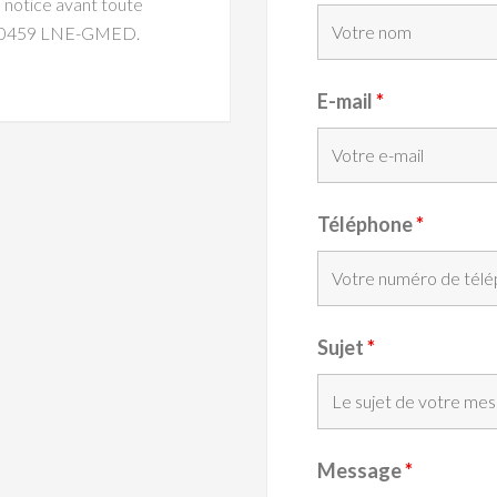
a notice avant toute
: CE 0459 LNE-GMED.
E-mail
*
Téléphone
*
Sujet
*
Message
*