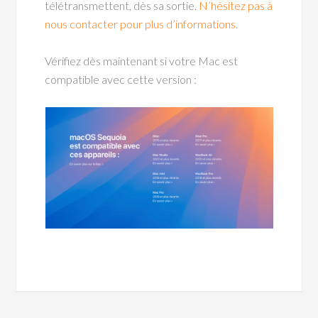
télétransmettent, dès sa sortie.
N’hésitez pas à
nous contacter pour plus d’informations.
Vérifiez dès maintenant si votre Mac est
compatible avec cette version :